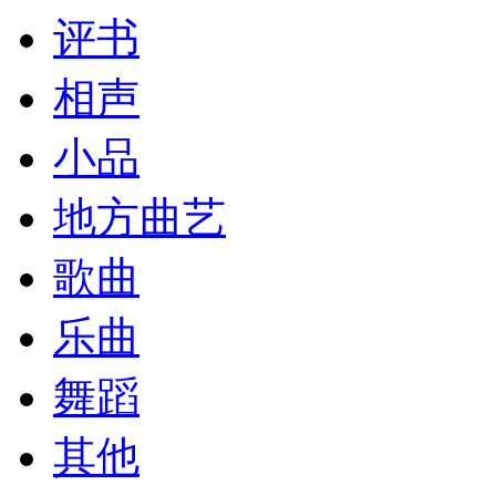
评书
相声
小品
地方曲艺
歌曲
乐曲
舞蹈
其他