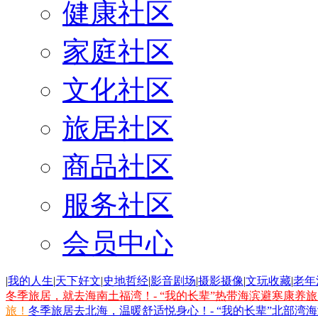
健康社区
家庭社区
文化社区
旅居社区
商品社区
服务社区
会员中心
|
我的人生
|
天下好文
|
史地哲经
|
影音剧场
|
摄影摄像
|
文玩收藏
|
老年
冬季旅居，就去海南土福湾！- “我的长辈”热带海滨避寒康养
旅！
冬季旅居去北海，温暖舒适悦身心！- “我的长辈”北部湾