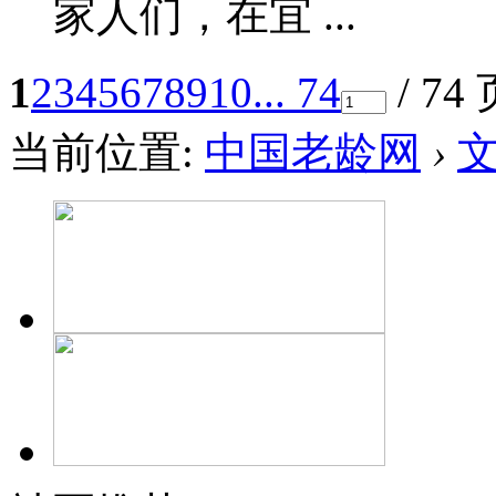
家人们，在宜 ...
1
2
3
4
5
6
7
8
9
10
... 74
/ 74
当前位置:
中国老龄网
›