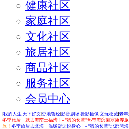
健康社区
家庭社区
文化社区
旅居社区
商品社区
服务社区
会员中心
|
我的人生
|
天下好文
|
史地哲经
|
影音剧场
|
摄影摄像
|
文玩收藏
|
老年
冬季旅居，就去海南土福湾！- “我的长辈”热带海滨避寒康养
旅！
冬季旅居去北海，温暖舒适悦身心！- “我的长辈”北部湾