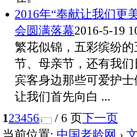
2016年“奉献让我们更
会圆满落幕
2016-5-19 1
繁花似锦，五彩缤纷的
节、母亲节，还有我们
宾客身边那些可爱护士
让我们首先向白 ...
1
2
3
4
5
6
/ 6 页
下一页
当前位置:
中国老龄网
›