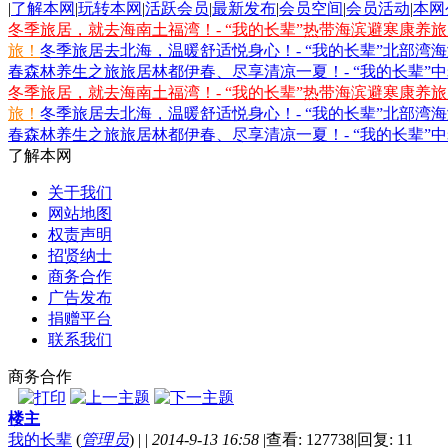
|
了解本网
|
玩转本网
|
活跃会员
|
最新发布
|
会员空间
|
会员活动
|
本网
冬季旅居，就去海南土福湾！- “我的长辈”热带海滨避寒康养
旅！
冬季旅居去北海，温暖舒适悦身心！- “我的长辈”北部湾
春森林养生之旅
旅居林都伊春、尽享清凉一夏！- “我的长辈”
冬季旅居，就去海南土福湾！- “我的长辈”热带海滨避寒康养
旅！
冬季旅居去北海，温暖舒适悦身心！- “我的长辈”北部湾
春森林养生之旅
旅居林都伊春、尽享清凉一夏！- “我的长辈”
了解本网
关于我们
网站地图
权责声明
招贤纳士
商务合作
广告发布
捐赠平台
联系我们
商务合作
楼主
我的长辈
(
管理员
)
|
|
2014-9-13 16:58
|
查看: 127738
|
回复: 11