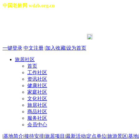
中国老龄网 wdzb.org.cn
[切换城市]
2026年08月07日 星期五 11:50:05
一键登录
中文注册
|
加入收藏
|
设为首页
旅居社区
首页
工作社区
资讯社区
健康社区
家庭社区
文化社区
旅居社区
商品社区
服务社区
会员中心
|
基地简介
|
接待安排
|
旅居项目
|
最新活动
|
定点单位
|
旅游景区
|
基地