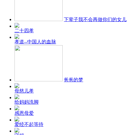
下辈子我不会再做你们的女儿
二十四孝
孝道--中国人的血脉
爸爸的梦
母慈儿孝
给妈妈洗脚
感恩母爱
爱经不起等待