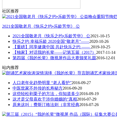
社区推荐
2021全国敬老月《快乐之约•乐龄芳华》 公
2021全国敬老月《快乐之约•乐龄芳华》 公
2021-10-15
快乐之约 幸福乐龄 2020全国“敬老月”——
2020-10-26
【重磅】同享健康中国 共赴快乐之约 ——
2019-10-25
【独家】对话我的长辈——记第五届（2017）
2017-11-14
第四届《我的长辈》微视屏作品大赛颁奖礼圆
2016-12-01
站内推荐
朗诵艺术家徐涛
人口老年化趋势明显 “老人看护”
2016-09-27
中医世家不外传的长寿秘方
2016-09-20
这些轻松剥栗子的方法，你知道多少
2016-09-19
这才是父母喜欢干涉你婚姻的“真相
2016-07-29
原来这叫：费斯汀格法则（非常经典
2016-07-26