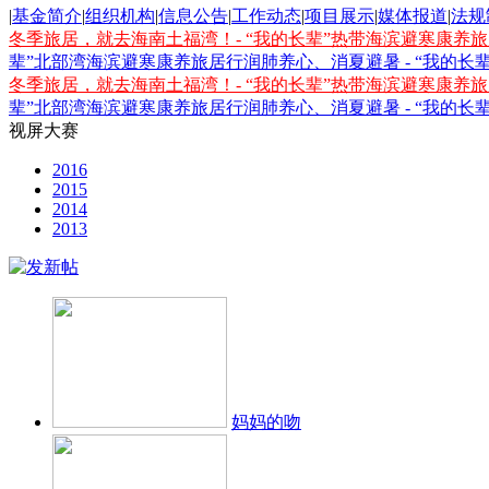
|
基金简介
|
组织机构
|
信息公告
|
工作动态
|
项目展示
|
媒体报道
|
法规
冬季旅居，就去海南土福湾！- “我的长辈”热带海滨避寒康养
辈”北部湾海滨避寒康养旅居行
润肺养心、消夏避暑 - “我的
冬季旅居，就去海南土福湾！- “我的长辈”热带海滨避寒康养
辈”北部湾海滨避寒康养旅居行
润肺养心、消夏避暑 - “我的
视屏大赛
2016
2015
2014
2013
妈妈的吻