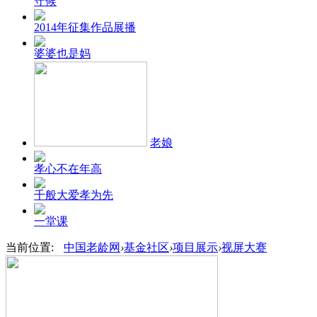
守候
2014年征集作品展播
婆婆也是妈
老娘
孝心不在年高
千般大爱孝为先
一堂课
当前位置:
中国老龄网
›
基金社区
›
项目展示
›
视屏大赛