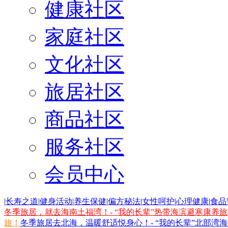
健康社区
家庭社区
文化社区
旅居社区
商品社区
服务社区
会员中心
|
长寿之道
|
健身活动
|
养生保健
|
偏方秘法
|
女性呵护
|
心理健康
|
食品
冬季旅居，就去海南土福湾！- “我的长辈”热带海滨避寒康养
旅！
冬季旅居去北海，温暖舒适悦身心！- “我的长辈”北部湾