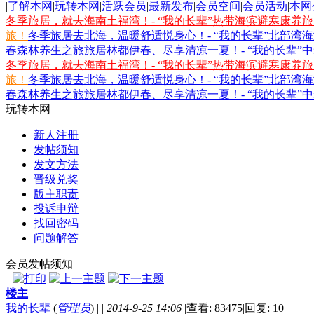
|
了解本网
|
玩转本网
|
活跃会员
|
最新发布
|
会员空间
|
会员活动
|
本网
冬季旅居，就去海南土福湾！- “我的长辈”热带海滨避寒康养
旅！
冬季旅居去北海，温暖舒适悦身心！- “我的长辈”北部湾
春森林养生之旅
旅居林都伊春、尽享清凉一夏！- “我的长辈”
冬季旅居，就去海南土福湾！- “我的长辈”热带海滨避寒康养
旅！
冬季旅居去北海，温暖舒适悦身心！- “我的长辈”北部湾
春森林养生之旅
旅居林都伊春、尽享清凉一夏！- “我的长辈”
玩转本网
新人注册
发帖须知
发文方法
晋级兑奖
版主职责
投诉申辩
找回密码
问题解答
会员发帖须知
楼主
我的长辈
(
管理员
)
|
|
2014-9-25 14:06
|
查看: 83475
|
回复: 10